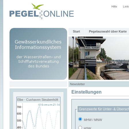
Hilfe
Link
Start
Pegelauswahl über Karte
Newsletter
Einstellungen
Elbe - Cuxhaven Steubenhöft
Grenzwerte für Unter- & Übersc
MHW / MNW
HSW