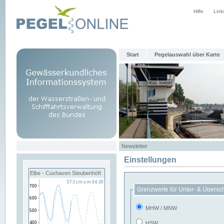
Hilfe
Link
Start
Pegelauswahl über Karte
Newsletter
Einstellungen
Elbe - Cuxhaven Steubenhöft
Grenzwerte für Unter- & Übersc
MHW / MNW
HSW