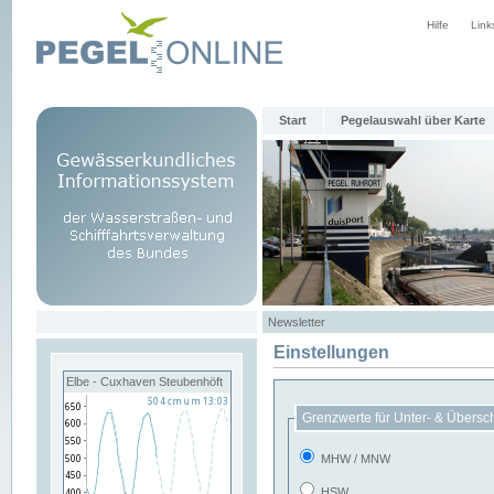
Hilfe
Link
Start
Pegelauswahl über Karte
Newsletter
Einstellungen
Elbe - Cuxhaven Steubenhöft
Grenzwerte für Unter- & Übersc
MHW / MNW
HSW