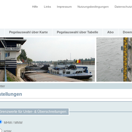
Hilfe
Links
Impressum
Nutzungsbedingungen
Datenschutz
Pegelauswahl über Karte
Pegelauswahl über Tabelle
Abo
Down
tter
stellungen
Grenzwerte für Unter- & Überschreitungen:
MHW / MNW
HSW