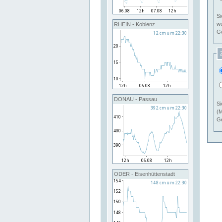
Si
RHEIN - Koblenz
Ge
DONAU - Passau
Si
(M
Ge
ODER - Eisenhüttenstadt