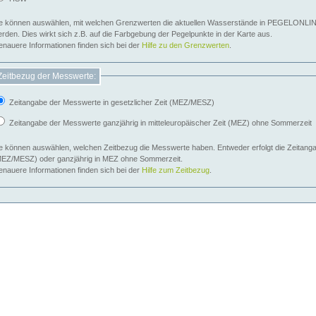
e können auswählen, mit welchen Grenzwerten die aktuellen Wasserstände in PEGELONLIN
werden. Dies wirkt sich z.B. auf die Farbgebung der Pegelpunkte in der Karte aus.
nauere Informationen finden sich bei der
Hilfe zu den Grenzwerten
.
Zeitbezug der Messwerte:
Zeitangabe der Messwerte in gesetzlicher Zeit (MEZ/MESZ)
Zeitangabe der Messwerte ganzjährig in mitteleuropäischer Zeit (MEZ) ohne Sommerzeit
e können auswählen, welchen Zeitbezug die Messwerte haben. Entweder erfolgt die Zeitangab
EZ/MESZ) oder ganzjährig in MEZ ohne Sommerzeit.
nauere Informationen finden sich bei der
Hilfe zum Zeitbezug
.