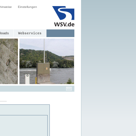
hinweise
Einstellungen
loads
Webservices