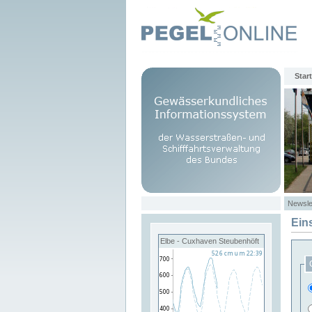
Start
Newsle
Ein
Elbe - Cuxhaven Steubenhöft