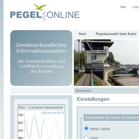
Hilfe
Link
Start
Pegelauswahl über Karte
Newsletter
Einstellungen
Elbe - Cuxhaven Steubenhöft
Grenzwerte für Unter- & Übersc
MHW / MNW
HSW