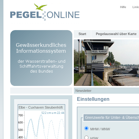
Hilfe
Link
Start
Pegelauswahl über Karte
Newsletter
Einstellungen
Elbe - Cuxhaven Steubenhöft
Grenzwerte für Unter- & Übersc
MHW / MNW
HSW