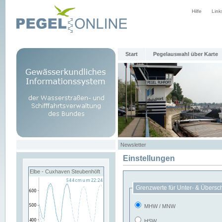
Hilfe
Link
Start
Pegelauswahl über Karte
Newsletter
Einstellungen
Elbe - Cuxhaven Steubenhöft
Grenzwerte für Unter- & Übersc
MHW / MNW
HSW