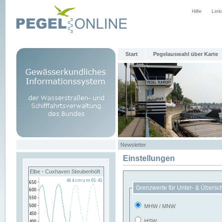
Hilfe
Link
Start
Pegelauswahl über Karte
Newsletter
Einstellungen
Elbe - Cuxhaven Steubenhöft
Grenzwerte für Unter- & Übersc
MHW / MNW
HSW