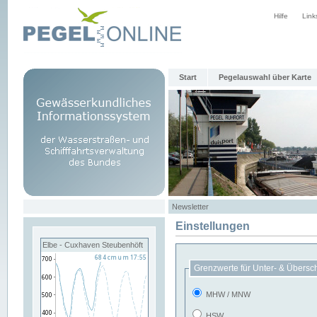
Hilfe
Link
Start
Pegelauswahl über Karte
Newsletter
Einstellungen
Elbe - Cuxhaven Steubenhöft
Grenzwerte für Unter- & Übersc
MHW / MNW
HSW