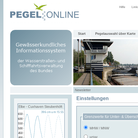
Hilfe
Link
Start
Pegelauswahl über Karte
Newsletter
Einstellungen
Elbe - Cuxhaven Steubenhöft
Grenzwerte für Unter- & Übersc
MHW / MNW
HSW