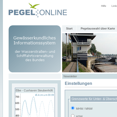
Hilfe
Link
Start
Pegelauswahl über Karte
Newsletter
Einstellungen
Elbe - Cuxhaven Steubenhöft
Grenzwerte für Unter- & Übersc
MHW / MNW
HSW