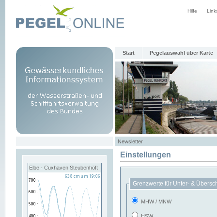
Hilfe
Link
Start
Pegelauswahl über Karte
Newsletter
Einstellungen
Elbe - Cuxhaven Steubenhöft
Grenzwerte für Unter- & Übersc
MHW / MNW
HSW