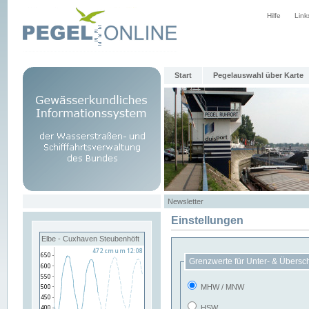
Hilfe
Link
Start
Pegelauswahl über Karte
Newsletter
Einstellungen
Elbe - Cuxhaven Steubenhöft
Grenzwerte für Unter- & Übersc
MHW / MNW
HSW