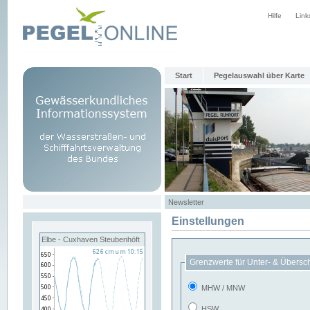
Hilfe
Link
Start
Pegelauswahl über Karte
Newsletter
Einstellungen
Elbe - Cuxhaven Steubenhöft
Grenzwerte für Unter- & Übersc
MHW / MNW
HSW