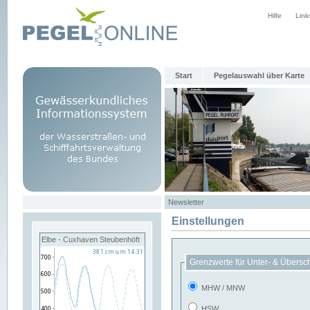
Hilfe
Link
Start
Pegelauswahl über Karte
Newsletter
Einstellungen
Elbe - Cuxhaven Steubenhöft
Grenzwerte für Unter- & Übersc
MHW / MNW
HSW