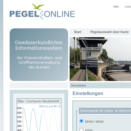
Hilfe
Link
Start
Pegelauswahl über Karte
Newsletter
Einstellungen
Elbe - Cuxhaven Steubenhöft
Grenzwerte für Unter- & Übersc
MHW / MNW
HSW