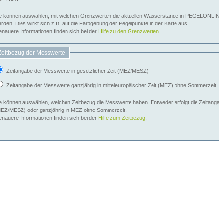
e können auswählen, mit welchen Grenzwerten die aktuellen Wasserstände in PEGELONLIN
werden. Dies wirkt sich z.B. auf die Farbgebung der Pegelpunkte in der Karte aus.
nauere Informationen finden sich bei der
Hilfe zu den Grenzwerten
.
Zeitbezug der Messwerte:
Zeitangabe der Messwerte in gesetzlicher Zeit (MEZ/MESZ)
Zeitangabe der Messwerte ganzjährig in mitteleuropäischer Zeit (MEZ) ohne Sommerzeit
e können auswählen, welchen Zeitbezug die Messwerte haben. Entweder erfolgt die Zeitangab
EZ/MESZ) oder ganzjährig in MEZ ohne Sommerzeit.
nauere Informationen finden sich bei der
Hilfe zum Zeitbezug
.