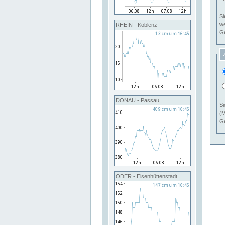
Si
RHEIN - Koblenz
Ge
DONAU - Passau
Si
(M
Ge
ODER - Eisenhüttenstadt