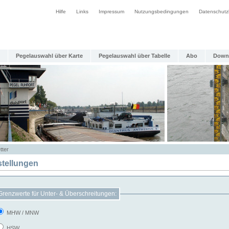
Hilfe
Links
Impressum
Nutzungsbedingungen
Datenschutz
Pegelauswahl über Karte
Pegelauswahl über Tabelle
Abo
Down
tter
stellungen
Grenzwerte für Unter- & Überschreitungen:
MHW / MNW
HSW