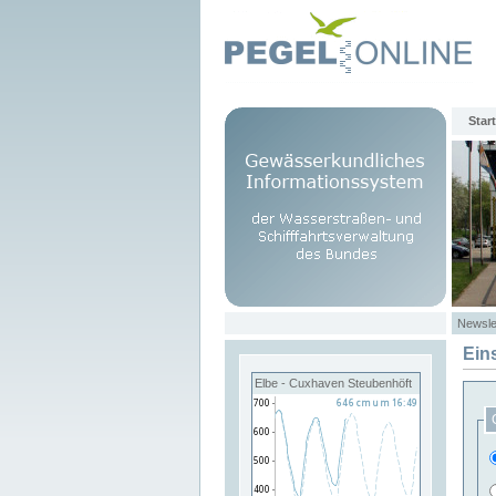
Start
Newsle
Ein
Elbe - Cuxhaven Steubenhöft