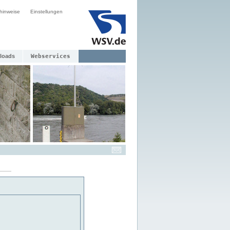
hinweise
Einstellungen
loads
Webservices