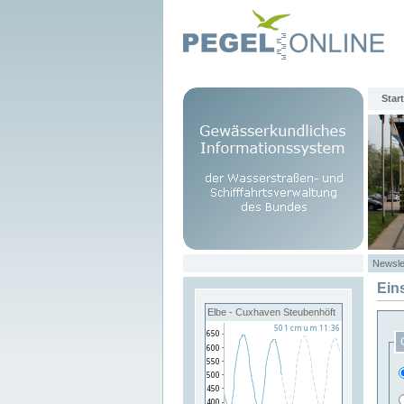
Start
Newsle
Ein
Elbe - Cuxhaven Steubenhöft