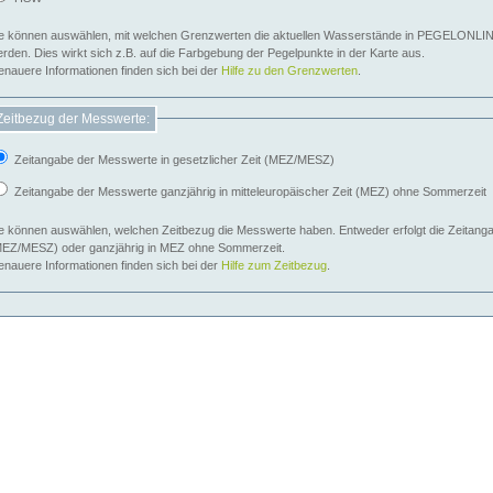
e können auswählen, mit welchen Grenzwerten die aktuellen Wasserstände in PEGELONLIN
werden. Dies wirkt sich z.B. auf die Farbgebung der Pegelpunkte in der Karte aus.
nauere Informationen finden sich bei der
Hilfe zu den Grenzwerten
.
Zeitbezug der Messwerte:
Zeitangabe der Messwerte in gesetzlicher Zeit (MEZ/MESZ)
Zeitangabe der Messwerte ganzjährig in mitteleuropäischer Zeit (MEZ) ohne Sommerzeit
e können auswählen, welchen Zeitbezug die Messwerte haben. Entweder erfolgt die Zeitangab
EZ/MESZ) oder ganzjährig in MEZ ohne Sommerzeit.
nauere Informationen finden sich bei der
Hilfe zum Zeitbezug
.