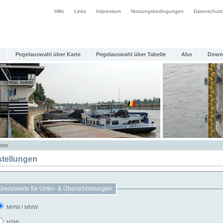
Hilfe
Links
Impressum
Nutzungsbedingungen
Datenschutz
Pegelauswahl über Karte
Pegelauswahl über Tabelle
Abo
Down
tter
stellungen
Grenzwerte für Unter- & Überschreitungen:
MHW / MNW
HSW