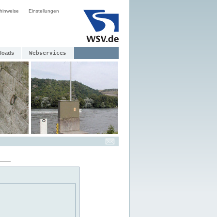
hinweise
Einstellungen
loads
Webservices