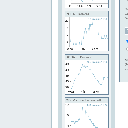
Si
RHEIN - Koblenz
Ge
DONAU - Passau
Si
(M
Ge
ODER - Eisenhüttenstadt