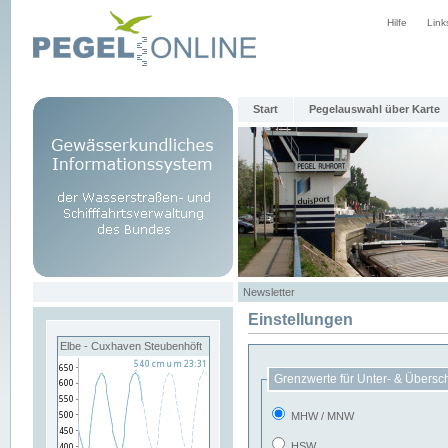
Hilfe
Link
Start
Pegelauswahl über Karte
Newsletter
Einstellungen
Elbe - Cuxhaven Steubenhöft
Grenzwerte für Unter- & Übersc
MHW / MNW
HSW