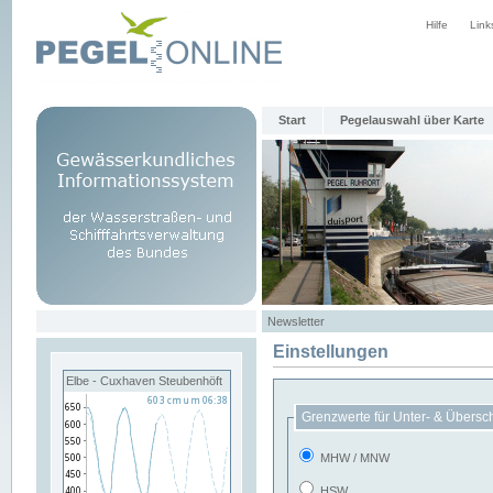
Hilfe
Link
Start
Pegelauswahl über Karte
Newsletter
Einstellungen
Elbe - Cuxhaven Steubenhöft
Grenzwerte für Unter- & Übersc
MHW / MNW
HSW