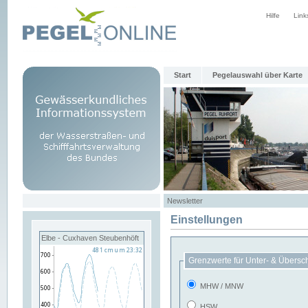
Hilfe
Link
Start
Pegelauswahl über Karte
Newsletter
Einstellungen
Elbe - Cuxhaven Steubenhöft
Grenzwerte für Unter- & Übersc
MHW / MNW
HSW