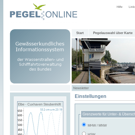
Hilfe
Link
Start
Pegelauswahl über Karte
Newsletter
Einstellungen
Elbe - Cuxhaven Steubenhöft
Grenzwerte für Unter- & Übersc
MHW / MNW
HSW