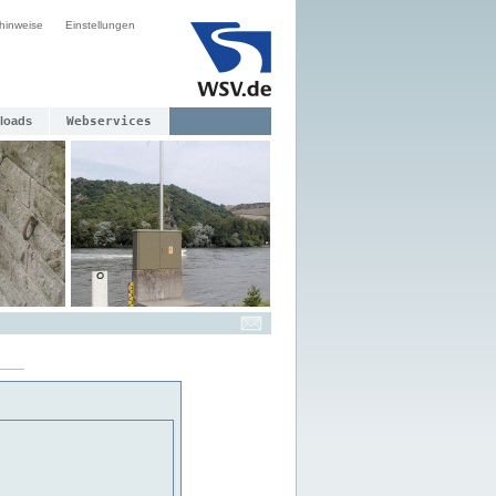
hinweise
Einstellungen
loads
Webservices