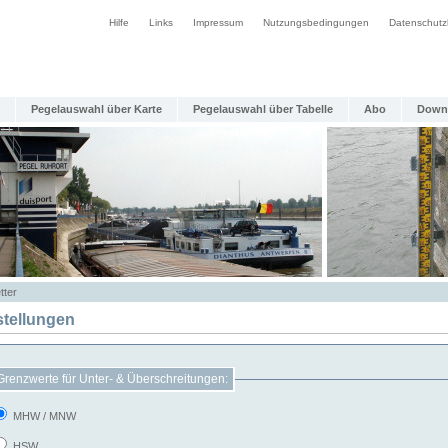
Hilfe
Links
Impressum
Nutzungsbedingungen
Datenschutz
Pegelauswahl über Karte
Pegelauswahl über Tabelle
Abo
Down
tter
stellungen
Grenzwerte für Unter- & Überschreitungen:
MHW / MNW
HSW