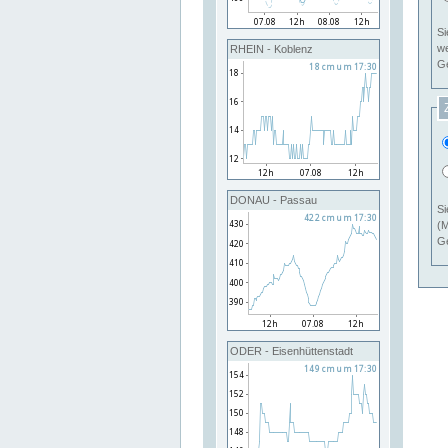
Si
RHEIN - Koblenz
Ge
DONAU - Passau
Si
(M
Ge
ODER - Eisenhüttenstadt