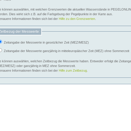
e können auswählen, mit welchen Grenzwerten die aktuellen Wasserstände in PEGELONLIN
werden. Dies wirkt sich z.B. auf die Farbgebung der Pegelpunkte in der Karte aus.
nauere Informationen finden sich bei der
Hilfe zu den Grenzwerten
.
Zeitbezug der Messwerte:
Zeitangabe der Messwerte in gesetzlicher Zeit (MEZ/MESZ)
Zeitangabe der Messwerte ganzjährig in mitteleuropäischer Zeit (MEZ) ohne Sommerzeit
e können auswählen, welchen Zeitbezug die Messwerte haben. Entweder erfolgt die Zeitangab
EZ/MESZ) oder ganzjährig in MEZ ohne Sommerzeit.
nauere Informationen finden sich bei der
Hilfe zum Zeitbezug
.