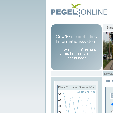
Start
Newsle
Ein
Elbe - Cuxhaven Steubenhöft