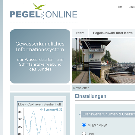
Hilfe
Link
Start
Pegelauswahl über Karte
Newsletter
Einstellungen
Elbe - Cuxhaven Steubenhöft
Grenzwerte für Unter- & Übersc
MHW / MNW
HSW