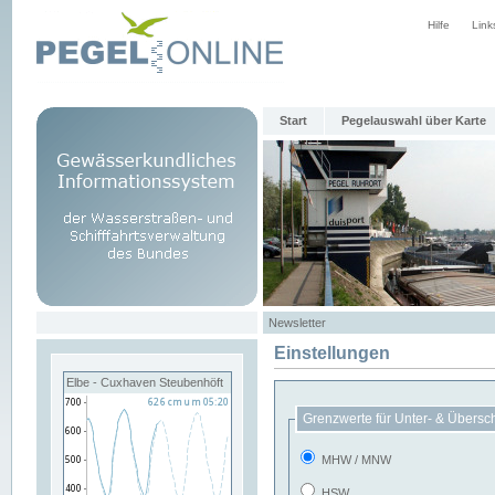
Hilfe
Link
Start
Pegelauswahl über Karte
Newsletter
Einstellungen
Elbe - Cuxhaven Steubenhöft
Grenzwerte für Unter- & Übersc
MHW / MNW
HSW