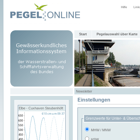
Hilfe
Link
Start
Pegelauswahl über Karte
Newsletter
Einstellungen
Elbe - Cuxhaven Steubenhöft
Grenzwerte für Unter- & Übersc
MHW / MNW
HSW