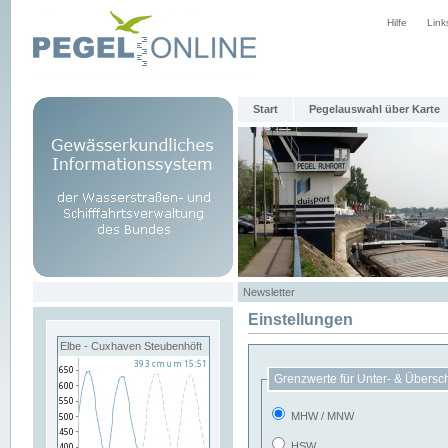
Hilfe
Link
Start
Pegelauswahl über Karte
Newsletter
Einstellungen
Elbe - Cuxhaven Steubenhöft
Grenzwerte für Unter- & Übersc
MHW / MNW
HSW