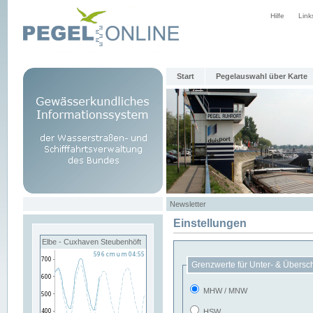
Hilfe
Link
Start
Pegelauswahl über Karte
Newsletter
Einstellungen
Elbe - Cuxhaven Steubenhöft
Grenzwerte für Unter- & Übersc
MHW / MNW
HSW