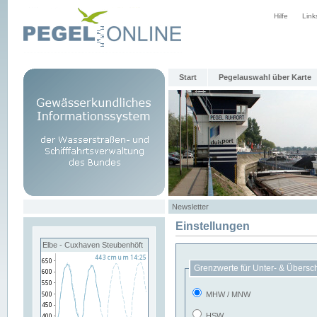
Hilfe
Link
Start
Pegelauswahl über Karte
Newsletter
Einstellungen
Elbe - Cuxhaven Steubenhöft
Grenzwerte für Unter- & Übersc
MHW / MNW
HSW