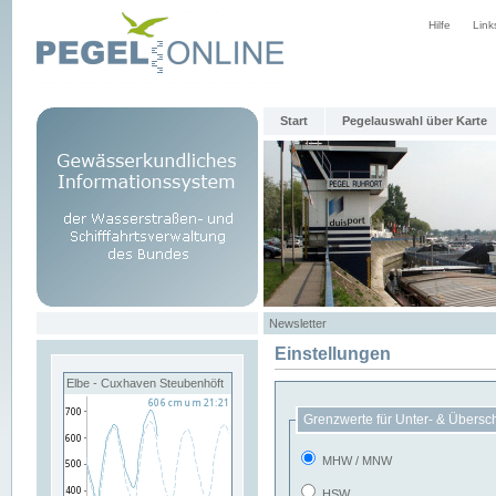
Hilfe
Link
Start
Pegelauswahl über Karte
Newsletter
Einstellungen
Elbe - Cuxhaven Steubenhöft
Grenzwerte für Unter- & Übersc
MHW / MNW
HSW