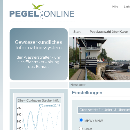
Hilfe
Link
Start
Pegelauswahl über Karte
Newsletter
Einstellungen
Elbe - Cuxhaven Steubenhöft
Grenzwerte für Unter- & Übersc
MHW / MNW
HSW