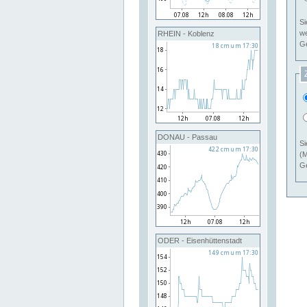
Si
RHEIN - Koblenz
Ge
DONAU - Passau
Si
(M
Ge
ODER - Eisenhüttenstadt