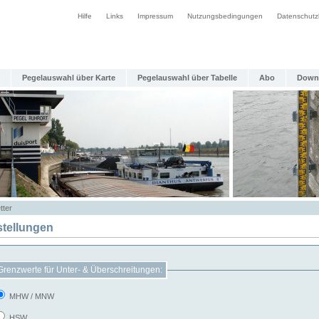
Hilfe
Links
Impressum
Nutzungsbedingungen
Datenschutz
Pegelauswahl über Karte
Pegelauswahl über Tabelle
Abo
Down
tter
stellungen
Grenzwerte für Unter- & Überschreitungen:
MHW / MNW
HSW