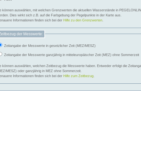
e können auswählen, mit welchen Grenzwerten die aktuellen Wasserstände in PEGELONLIN
werden. Dies wirkt sich z.B. auf die Farbgebung der Pegelpunkte in der Karte aus.
nauere Informationen finden sich bei der
Hilfe zu den Grenzwerten
.
Zeitbezug der Messwerte:
Zeitangabe der Messwerte in gesetzlicher Zeit (MEZ/MESZ)
Zeitangabe der Messwerte ganzjährig in mitteleuropäischer Zeit (MEZ) ohne Sommerzeit
e können auswählen, welchen Zeitbezug die Messwerte haben. Entweder erfolgt die Zeitangab
EZ/MESZ) oder ganzjährig in MEZ ohne Sommerzeit.
nauere Informationen finden sich bei der
Hilfe zum Zeitbezug
.