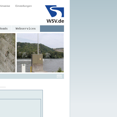
hinweise
Einstellungen
loads
Webservices