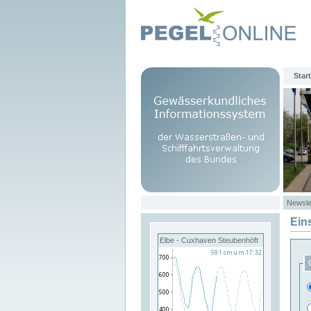
Start
Newsle
Ein
Elbe - Cuxhaven Steubenhöft