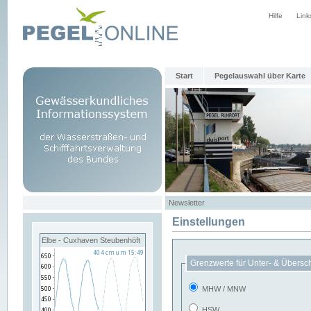
Hilfe
Link
Start
Pegelauswahl über Karte
Newsletter
Einstellungen
Elbe - Cuxhaven Steubenhöft
Grenzwerte für Unter- & Übersc
MHW / MNW
HSW