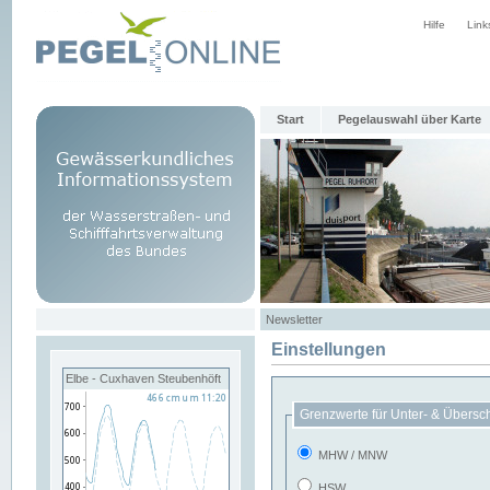
Hilfe
Link
Start
Pegelauswahl über Karte
Newsletter
Einstellungen
Elbe - Cuxhaven Steubenhöft
Grenzwerte für Unter- & Übersc
MHW / MNW
HSW