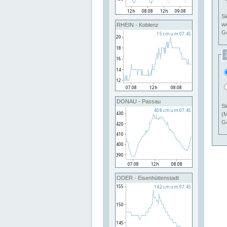
Si
RHEIN - Koblenz
Ge
DONAU - Passau
Si
(M
Ge
ODER - Eisenhüttenstadt