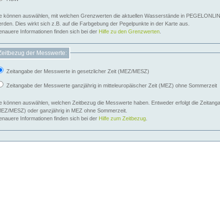
e können auswählen, mit welchen Grenzwerten die aktuellen Wasserstände in PEGELONLIN
werden. Dies wirkt sich z.B. auf die Farbgebung der Pegelpunkte in der Karte aus.
nauere Informationen finden sich bei der
Hilfe zu den Grenzwerten
.
Zeitbezug der Messwerte:
Zeitangabe der Messwerte in gesetzlicher Zeit (MEZ/MESZ)
Zeitangabe der Messwerte ganzjährig in mitteleuropäischer Zeit (MEZ) ohne Sommerzeit
e können auswählen, welchen Zeitbezug die Messwerte haben. Entweder erfolgt die Zeitangab
EZ/MESZ) oder ganzjährig in MEZ ohne Sommerzeit.
nauere Informationen finden sich bei der
Hilfe zum Zeitbezug
.