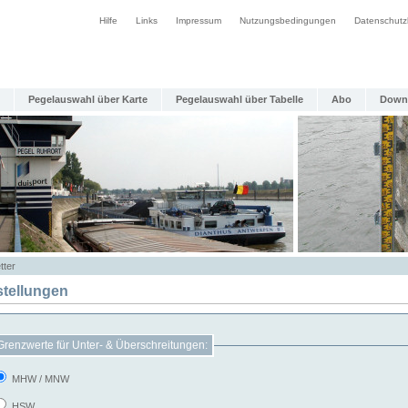
Hilfe
Links
Impressum
Nutzungsbedingungen
Datenschutz
Pegelauswahl über Karte
Pegelauswahl über Tabelle
Abo
Down
tter
stellungen
Grenzwerte für Unter- & Überschreitungen:
MHW / MNW
HSW