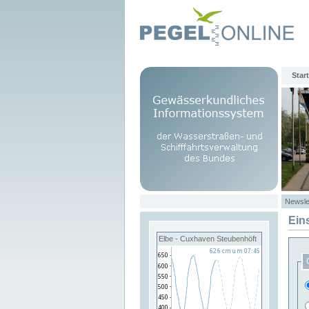
Start
Newsle
Ein
Elbe - Cuxhaven Steubenhöft