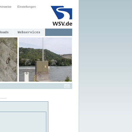
hinweise
Einstellungen
loads
Webservices