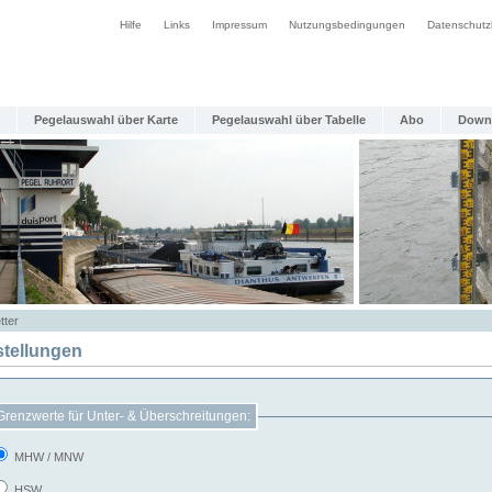
Hilfe
Links
Impressum
Nutzungsbedingungen
Datenschutz
Pegelauswahl über Karte
Pegelauswahl über Tabelle
Abo
Down
tter
stellungen
Grenzwerte für Unter- & Überschreitungen:
MHW / MNW
HSW