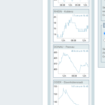
Si
RHEIN - Koblenz
Ge
DONAU - Passau
Si
(M
Ge
ODER - Eisenhüttenstadt