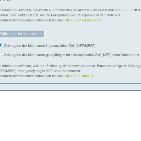
e können auswählen, mit welchen Grenzwerten die aktuellen Wasserstände in PEGELONLIN
werden. Dies wirkt sich z.B. auf die Farbgebung der Pegelpunkte in der Karte aus.
nauere Informationen finden sich bei der
Hilfe zu den Grenzwerten
.
Zeitbezug der Messwerte:
Zeitangabe der Messwerte in gesetzlicher Zeit (MEZ/MESZ)
Zeitangabe der Messwerte ganzjährig in mitteleuropäischer Zeit (MEZ) ohne Sommerzeit
e können auswählen, welchen Zeitbezug die Messwerte haben. Entweder erfolgt die Zeitangab
EZ/MESZ) oder ganzjährig in MEZ ohne Sommerzeit.
nauere Informationen finden sich bei der
Hilfe zum Zeitbezug
.