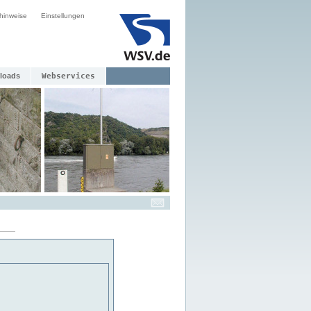
hinweise
Einstellungen
loads
Webservices