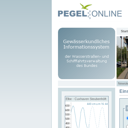
Start
Newsle
Ein
Elbe - Cuxhaven Steubenhöft