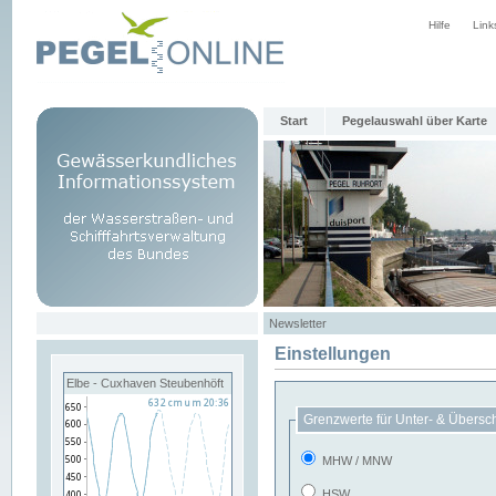
Hilfe
Link
Start
Pegelauswahl über Karte
Newsletter
Einstellungen
Elbe - Cuxhaven Steubenhöft
Grenzwerte für Unter- & Übersc
MHW / MNW
HSW