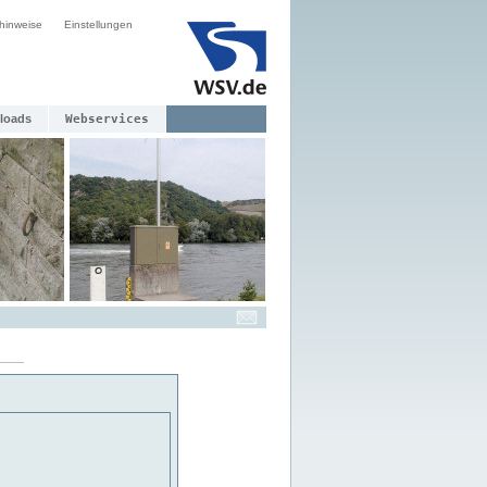
hinweise
Einstellungen
loads
Webservices