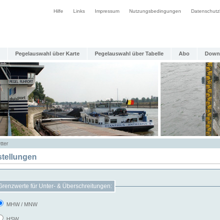
Hilfe
Links
Impressum
Nutzungsbedingungen
Datenschutz
Pegelauswahl über Karte
Pegelauswahl über Tabelle
Abo
Down
tter
stellungen
Grenzwerte für Unter- & Überschreitungen:
MHW / MNW
HSW