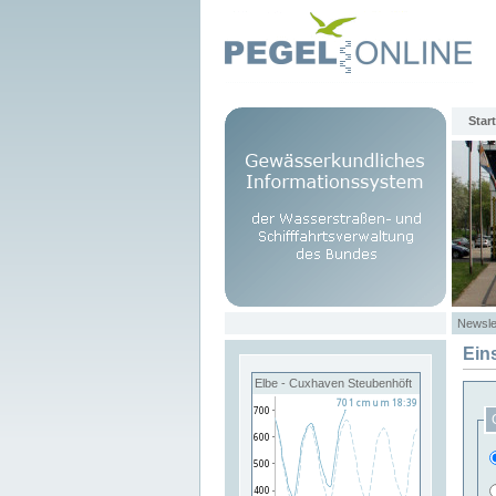
Start
Newsle
Ein
Elbe - Cuxhaven Steubenhöft