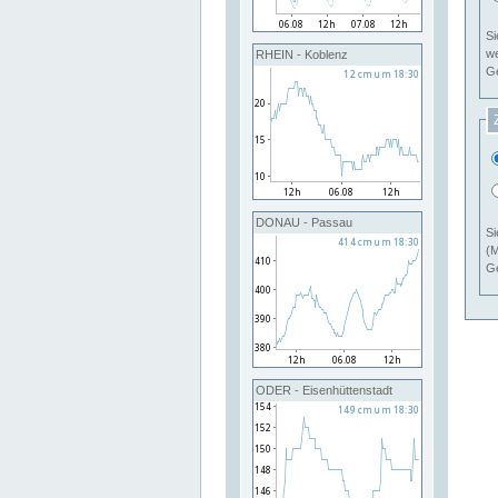
Si
RHEIN - Koblenz
Ge
DONAU - Passau
Si
(M
Ge
ODER - Eisenhüttenstadt