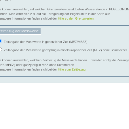
e können auswählen, mit welchen Grenzwerten die aktuellen Wasserstände in PEGELONLIN
werden. Dies wirkt sich z.B. auf die Farbgebung der Pegelpunkte in der Karte aus.
nauere Informationen finden sich bei der
Hilfe zu den Grenzwerten
.
Zeitbezug der Messwerte:
Zeitangabe der Messwerte in gesetzlicher Zeit (MEZ/MESZ)
Zeitangabe der Messwerte ganzjährig in mitteleuropäischer Zeit (MEZ) ohne Sommerzeit
e können auswählen, welchen Zeitbezug die Messwerte haben. Entweder erfolgt die Zeitangab
EZ/MESZ) oder ganzjährig in MEZ ohne Sommerzeit.
nauere Informationen finden sich bei der
Hilfe zum Zeitbezug
.