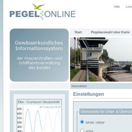
Hilfe
Link
Start
Pegelauswahl über Karte
Newsletter
Einstellungen
Elbe - Cuxhaven Steubenhöft
Grenzwerte für Unter- & Übersc
MHW / MNW
HSW