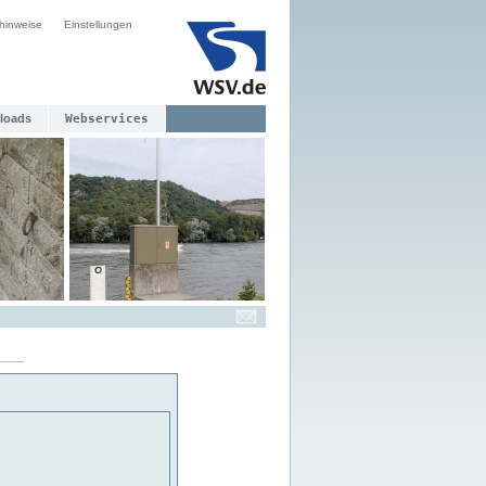
hinweise
Einstellungen
loads
Webservices