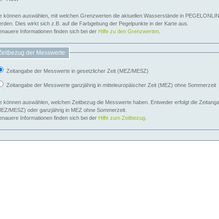
e können auswählen, mit welchen Grenzwerten die aktuellen Wasserstände in PEGELONLIN
werden. Dies wirkt sich z.B. auf die Farbgebung der Pegelpunkte in der Karte aus.
nauere Informationen finden sich bei der
Hilfe zu den Grenzwerten
.
Zeitbezug der Messwerte:
Zeitangabe der Messwerte in gesetzlicher Zeit (MEZ/MESZ)
Zeitangabe der Messwerte ganzjährig in mitteleuropäischer Zeit (MEZ) ohne Sommerzeit
e können auswählen, welchen Zeitbezug die Messwerte haben. Entweder erfolgt die Zeitangab
EZ/MESZ) oder ganzjährig in MEZ ohne Sommerzeit.
nauere Informationen finden sich bei der
Hilfe zum Zeitbezug
.