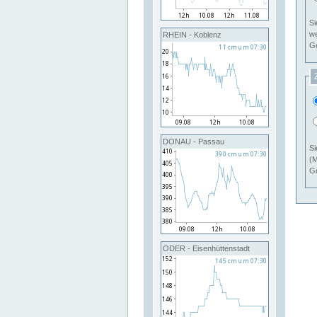
Si
RHEIN - Koblenz
Ge
DONAU - Passau
Si
(M
Ge
ODER - Eisenhüttenstadt