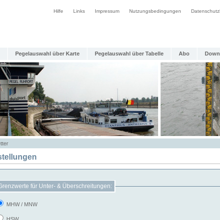
Hilfe
Links
Impressum
Nutzungsbedingungen
Datenschutz
Pegelauswahl über Karte
Pegelauswahl über Tabelle
Abo
Down
tter
stellungen
Grenzwerte für Unter- & Überschreitungen:
MHW / MNW
HSW