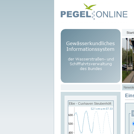
Start
Newsle
Ein
Elbe - Cuxhaven Steubenhöft