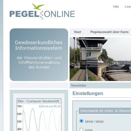
Hilfe
Link
Start
Pegelauswahl über Karte
Newsletter
Einstellungen
Elbe - Cuxhaven Steubenhöft
Grenzwerte für Unter- & Übersc
MHW / MNW
HSW