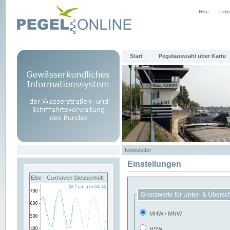
Hilfe
Link
Start
Pegelauswahl über Karte
Newsletter
Einstellungen
Elbe - Cuxhaven Steubenhöft
Grenzwerte für Unter- & Übersc
MHW / MNW
HSW