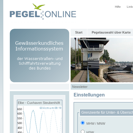
Hilfe
Link
Start
Pegelauswahl über Karte
Newsletter
Einstellungen
Elbe - Cuxhaven Steubenhöft
Grenzwerte für Unter- & Übersc
MHW / MNW
HSW