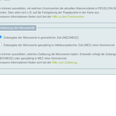
e können auswählen, mit welchen Grenzwerten die aktuellen Wasserstände in PEGELONLIN
werden. Dies wirkt sich z.B. auf die Farbgebung der Pegelpunkte in der Karte aus.
nauere Informationen finden sich bei der
Hilfe zu den Grenzwerten
.
Zeitbezug der Messwerte:
Zeitangabe der Messwerte in gesetzlicher Zeit (MEZ/MESZ)
Zeitangabe der Messwerte ganzjährig in mitteleuropäischer Zeit (MEZ) ohne Sommerzeit
e können auswählen, welchen Zeitbezug die Messwerte haben. Entweder erfolgt die Zeitangab
EZ/MESZ) oder ganzjährig in MEZ ohne Sommerzeit.
nauere Informationen finden sich bei der
Hilfe zum Zeitbezug
.