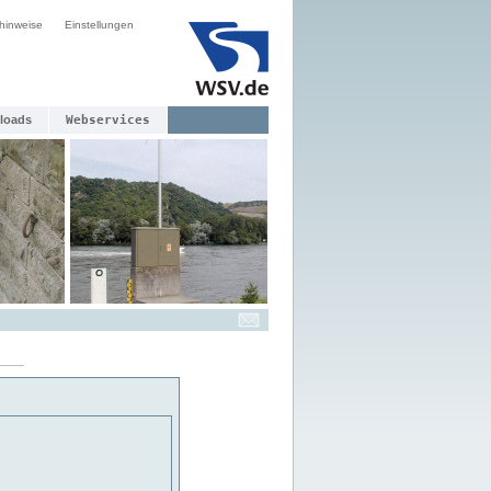
hinweise
Einstellungen
loads
Webservices