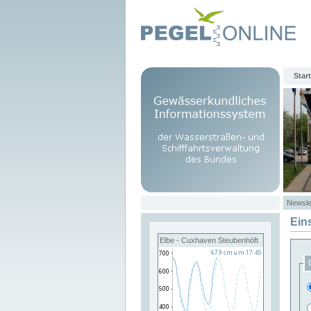
Start
Newsle
Ein
Elbe - Cuxhaven Steubenhöft