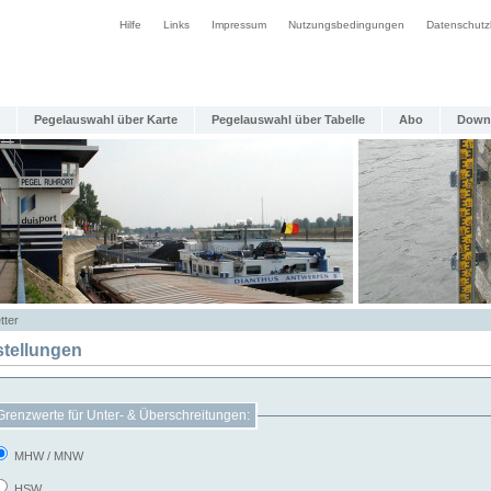
Hilfe
Links
Impressum
Nutzungsbedingungen
Datenschutz
Pegelauswahl über Karte
Pegelauswahl über Tabelle
Abo
Down
tter
stellungen
Grenzwerte für Unter- & Überschreitungen:
MHW / MNW
HSW