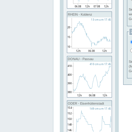
Si
RHEIN - Koblenz
Ge
DONAU - Passau
Si
(M
Ge
ODER - Eisenhüttenstadt