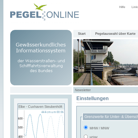
Hilfe
Link
Start
Pegelauswahl über Karte
Newsletter
Einstellungen
Elbe - Cuxhaven Steubenhöft
Grenzwerte für Unter- & Übersc
MHW / MNW
HSW