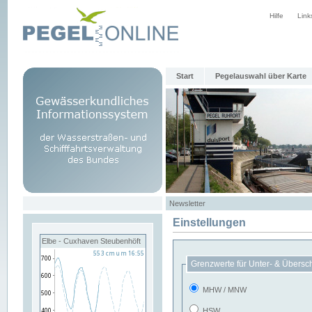
Hilfe
Link
Start
Pegelauswahl über Karte
Newsletter
Einstellungen
Elbe - Cuxhaven Steubenhöft
Grenzwerte für Unter- & Übersc
MHW / MNW
HSW