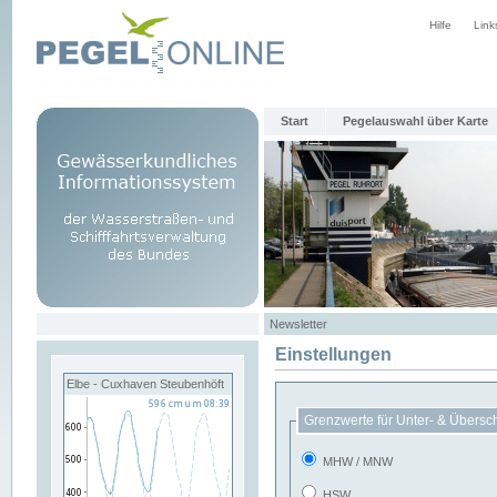
Hilfe
Link
Start
Pegelauswahl über Karte
Newsletter
Einstellungen
Elbe - Cuxhaven Steubenhöft
Grenzwerte für Unter- & Übersc
MHW / MNW
HSW