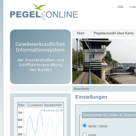
Hilfe
Link
Start
Pegelauswahl über Karte
Newsletter
Einstellungen
Elbe - Cuxhaven Steubenhöft
Grenzwerte für Unter- & Übersc
MHW / MNW
HSW