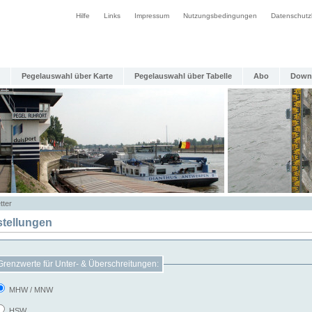
Hilfe
Links
Impressum
Nutzungsbedingungen
Datenschutz
Pegelauswahl über Karte
Pegelauswahl über Tabelle
Abo
Down
tter
stellungen
Grenzwerte für Unter- & Überschreitungen:
MHW / MNW
HSW