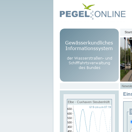
Start
Newsle
Ein
Elbe - Cuxhaven Steubenhöft