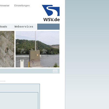
hinweise
Einstellungen
loads
Webservices