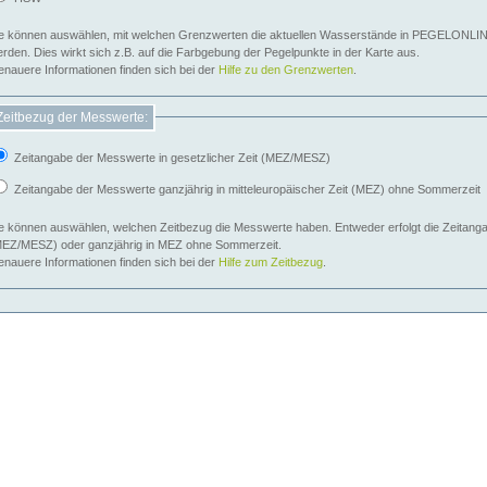
e können auswählen, mit welchen Grenzwerten die aktuellen Wasserstände in PEGELONLIN
werden. Dies wirkt sich z.B. auf die Farbgebung der Pegelpunkte in der Karte aus.
nauere Informationen finden sich bei der
Hilfe zu den Grenzwerten
.
Zeitbezug der Messwerte:
Zeitangabe der Messwerte in gesetzlicher Zeit (MEZ/MESZ)
Zeitangabe der Messwerte ganzjährig in mitteleuropäischer Zeit (MEZ) ohne Sommerzeit
e können auswählen, welchen Zeitbezug die Messwerte haben. Entweder erfolgt die Zeitangab
EZ/MESZ) oder ganzjährig in MEZ ohne Sommerzeit.
nauere Informationen finden sich bei der
Hilfe zum Zeitbezug
.