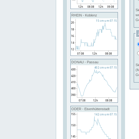
Si
RHEIN - Koblenz
Ge
DONAU - Passau
Si
(M
Ge
ODER - Eisenhüttenstadt