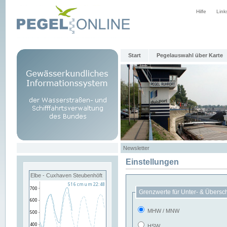
Hilfe
Link
Start
Pegelauswahl über Karte
Newsletter
Einstellungen
Elbe - Cuxhaven Steubenhöft
Grenzwerte für Unter- & Übersc
MHW / MNW
HSW